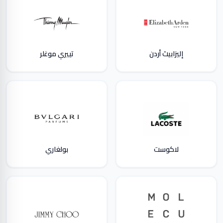
إليزابيث أردن
تييري موغلر
لاكوست
بولغاري