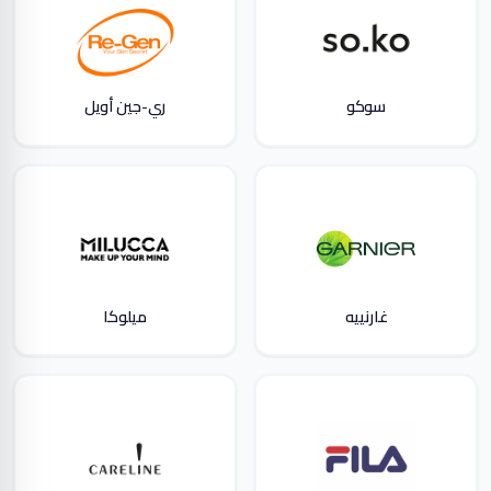
سوكو
ري-جين أويل
غارنييه
ميلوكا