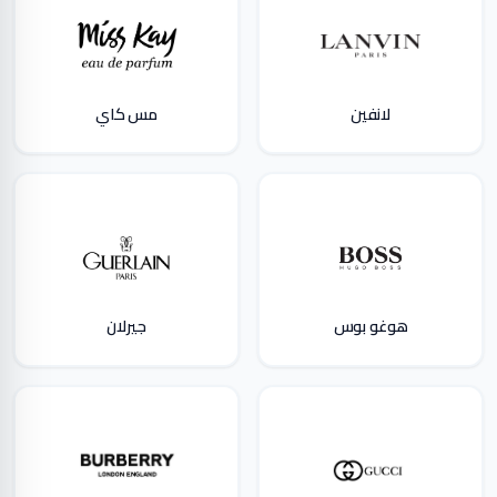
لانفين
مس كاي
هوغو بوس
جيرلان