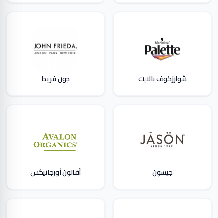
شوارزكوف بالايت
جون فريدا
جيسون
أفالون أورجانيكس