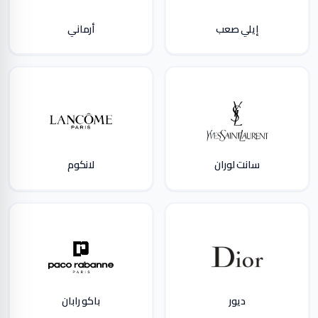
إيلي صعب
أرماني
سانت لوران
لانكوم
ديور
باكو رابان