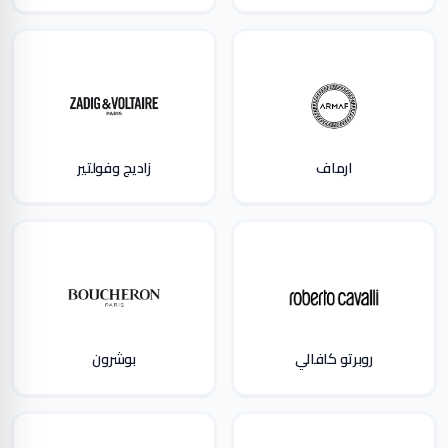
ارماف
زاديج وفولتير
روبرتو كافالي
بوشرون