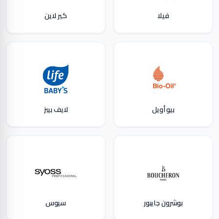
فيلا
كير لاين
بيو أويل
لايف بيبز
بوشرون جايبور
سيوس