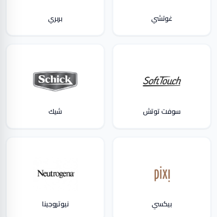
غوتشي
بربري
سوفت توتش
شيك
بيكسي
نيوتروجينا