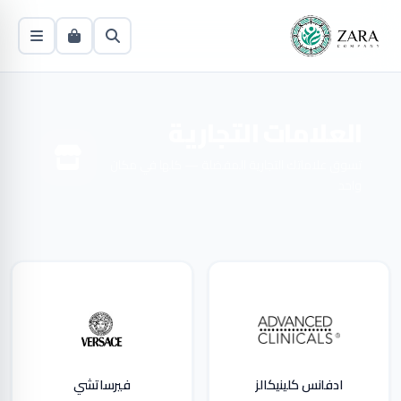
العلامات التجارية
تسوق علاماتك التجارية المفضلة — كلها في مكان
واحد
ادفانس كلينيكالز
فيرساتشي