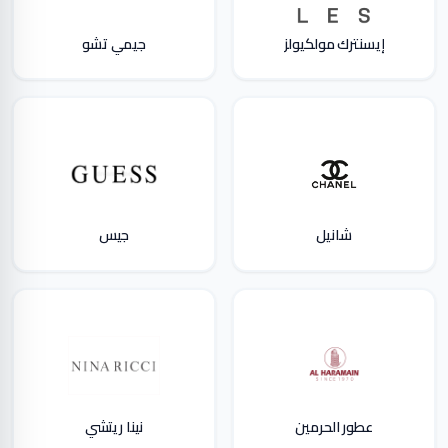
إيسنترك مولكيولز
جيمي تشو
شانيل
جيس
عطور الحرمين
نينا ريتشي