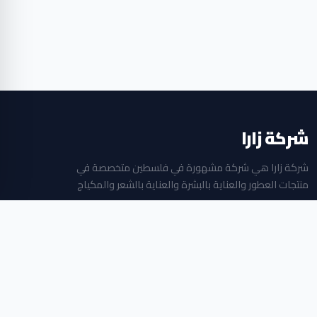
شركة زارا
شركة زارا هي شركة مشهورة في فلسطين متخصصة في
منتجات العطور والعناية بالبشرة والعناية بالشعر والمكياج
جميع الحقوق محفوظة © 2026
بلازا مول الطابق الثاني ، البالوع ، رام الله