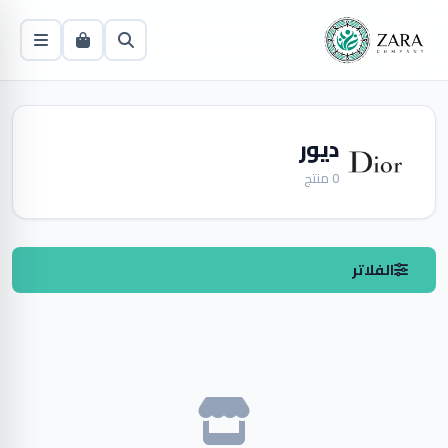
ديور
0 منتج
الفلاتر