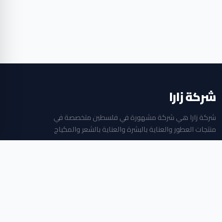
شركة زارا
شركة زارا هي شركة مشهورة في فلسطين متخصصة في
منتجات العطور والعناية بالبشرة والعناية بالشعر والمكياج
جميع الحقوق محفوظة © 2026
بلازا مول الطابق الثاني ، البالوع ، رام الله