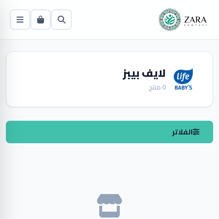
لايف بيبز
0 منتج
الفلاتر