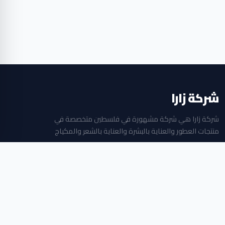
شركة زارا
شركة زارا هي شركة مشهورة في فلسطين متخصصة في
منتجات العطور والعناية بالبشرة والعناية بالشعر والمكياج
جميع الحقوق محفوظة © 2026
بلازا مول الطابق الثاني ، البالوع ، رام الله