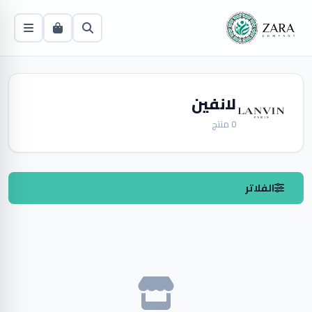
لانفين
0 منتج
الفلاتر