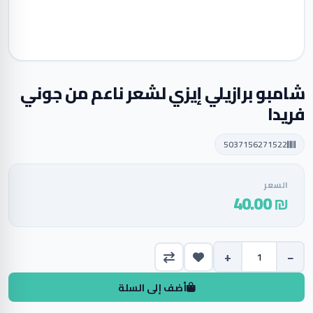
شامبو برازيلي إيزي لشعر ناعم من جوني
فريدا
5037156271522
السعر
₪ 40.00
+
−
أضف إلى السلة