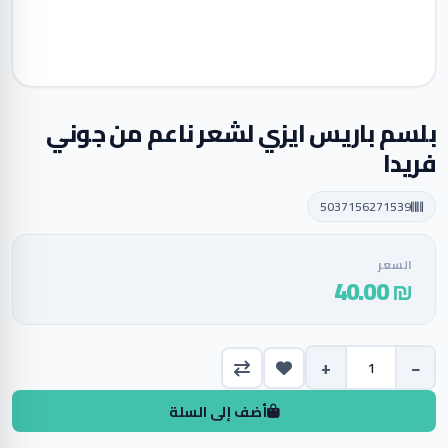
بلسم باريس ايزي لشعر ناعم من جوني
فريدا
5037156271539
السعر
₪ 40.00
+
−
أضف إلى السلة