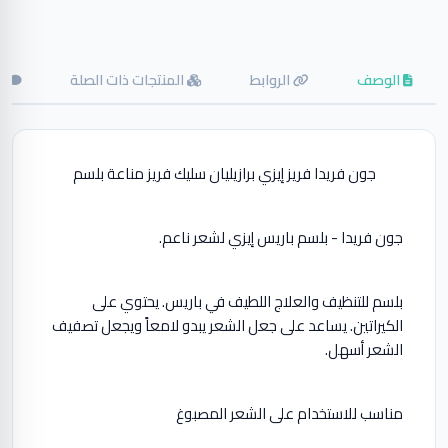
الوصف
الروابط
المنتجات ذات الصلة
ال
جون فريدا فريز إيزي برازيليان سليك فريز مناعة بلسم
جون فريدا - بلسم باريس إيزي لشعر ناعم.
بلسم للتنظيف والعلاج اللطيف في باريس. يحتوي على
الكيراتين. يساعد على جعل الشعر يبدو لامعاً ويجعل تصفيف
الشعر أسهل.
مناسب للاستخدام على الشعر المصبوغ