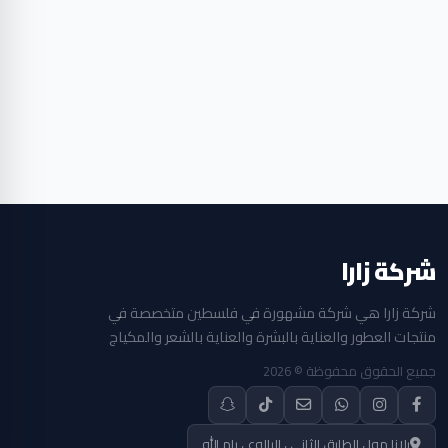
شركة زارا
شركة زارا هي شركة مشهورة في فلسطين متخصصة في
منتجات العطور والعناية بالبشرة والعناية بالشعر والمكياج
جميع الحقوق محفوظة © 2026
بلازا مول الطابق الثاني ، البالوع ، رام الله