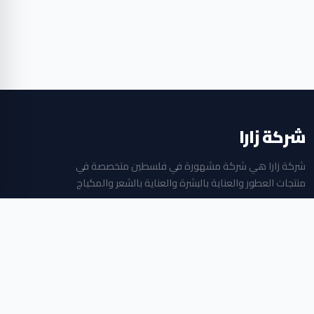
شركة زارا
شركة زارا هي شركة مشهورة في فلسطين متخصصة في
منتجات العطور والعناية بالبشرة والعناية بالشعر والمكياج
جميع الحقوق محفوظة © 2026
بلازا مول الطابق الثاني ، البالوع ، رام الله