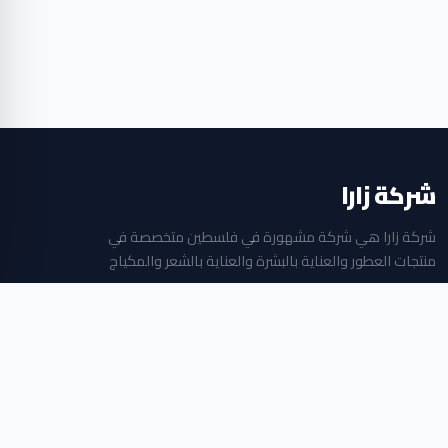
شركة زارا
شركة زارا هي شركة مشهورة في فلسطين متخصصة في
منتجات العطور والعناية بالبشرة والعناية بالشعر والمكياج
جميع الحقوق محفوظة © 2026
بلازا مول الطابق الثاني ، البالوع ، رام الله