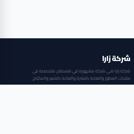
شركة زارا
شركة زارا هي شركة مشهورة في فلسطين متخصصة في
منتجات العطور والعناية بالبشرة والعناية بالشعر والمكياج
جميع الحقوق محفوظة © 2026
بلازا مول الطابق الثاني ، البالوع ، رام الله