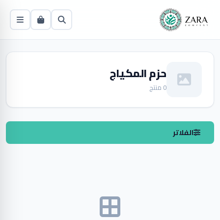
حزم المكياج
0 منتج
الفلاتر